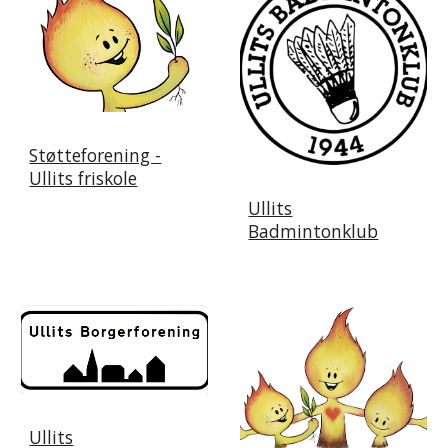
Støtteforening -
Ullits friskole
Ullits
Badmintonklub
Ullits